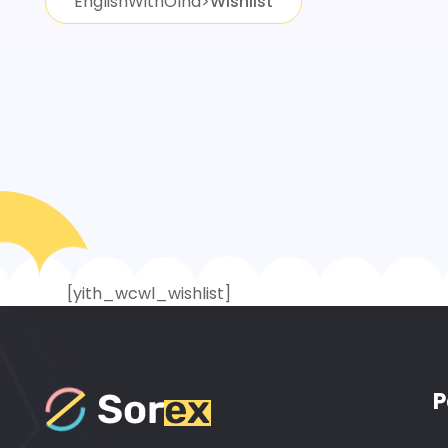
EnglishWithOlha
>
Wishlist
[yith_wcwl_wishlist]
P